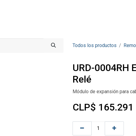
Acceso Remoto
Donde Comprar
Noticias
Contacto
Todos los productos
Remo
URD-0004RH Ex
Relé
Módulo de expansión para ca
CLP$
165.291