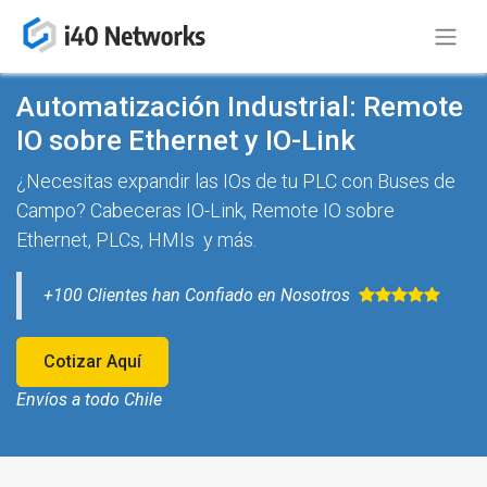
Automatización Industrial: Remote
IO sobre Ethernet y IO-Link
¿Necesitas expandir las IOs de tu PLC con Buses de
Campo? Cabeceras IO-Link, Remote IO sobre
Ethernet, PLCs, HMIs y más.
+100 Clientes han Confiado en Nosotros ​
Cotizar Aquí
Envíos a todo Chile