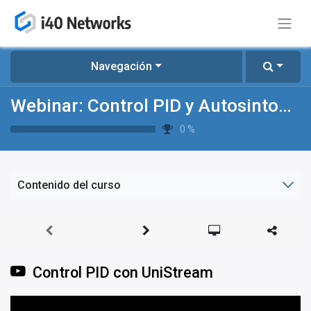
Navegación
Webinar: Control PID y Autosintonía con UniStream
0
%
Contenido del curso
Control PID con UniStream